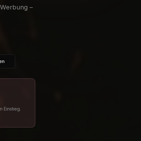
d Werbung –
en
 Einstieg.