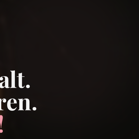
alt.
ren.
!