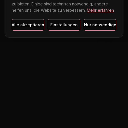
zu bieten. Einige sind technisch notwendig, andere
helfen uns, die Website zu verbessern.
Mehr erfahren
Alle akzeptieren
Einstellungen
Nur notwendige
Schauspielwerkstatt Berlin
Deine virtuelle Schauspielschule. Seit über 13 Jahren bilden wir
Filmschauspieler/innen aus – online, persönlich und
branchenanerkannt.
ANGEBOTE