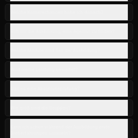
Welche Karrierechancen habe ich danach?
Hilft mir die Ausbildung, eine Agentur zu finden?
Welche Module sind Teil der Ausbildung?
Wird meine Leistung bewertet?
Gibt es eine Abschlussprüfung?
Wie groß sind die Gruppen?
Kann ich schon während der Ausbildung erste
Dreherfahrungen sammeln?