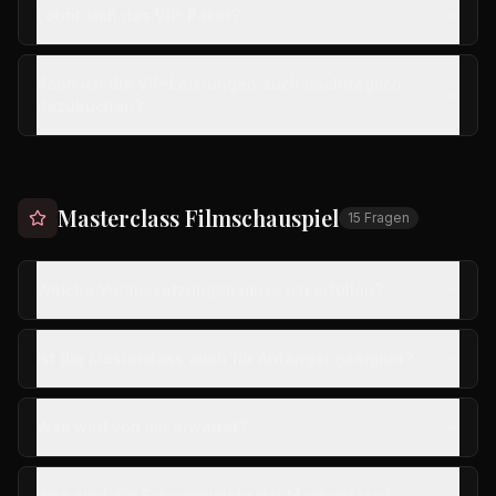
Lohnt sich das VIP-Paket?
Kann ich die VIP-Leistungen auch nachträglich
dazubuchen?
Masterclass Filmschauspiel
15
Fragen
Welche Voraussetzungen muss ich erfüllen?
Ist die Masterclass auch für Anfänger geeignet?
Was wird von mir erwartet?
Was sind die Schwerpunkte der Masterclass?