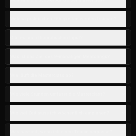
Welche praktischen Fähigkeiten werden trainiert?
Gibt es auch theoretischen Input?
Was ist das Ziel des 9-monatigen Mentorings?
Wie läuft die Masterclass ab?
Wie viele Stunden umfasst die Masterclass?
Wie viel Zeit muss ich wöchentlich einplanen?
Was passiert, wenn ich einen Termin verpasse?