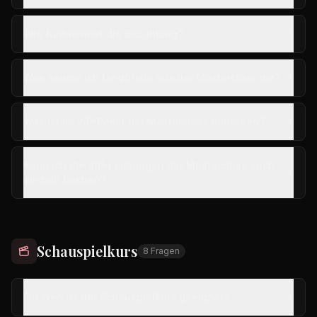
Wie funktioniert die Bezahlung?
Was nehme ich langfristig aus der Masterclass mit?
Was ist im VIP-Paket der Masterclass enthalten?
Kann ich die VIP-Leistungen der Masterclass auch
einzeln buchen?
Schauspielkurs
8
Fragen
Für wen ist der Schauspielkurs geeignet?