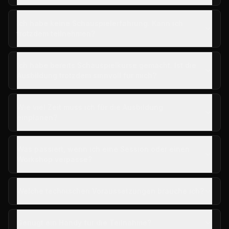
Ich habe keine Schauspielerfahrung. Kann ich
trotzdem teilnehmen?
Ich habe bereits Schauspielkurse gemacht. Ist die
Ausbildung trotzdem sinnvoll für mich?
Wie viel Zeit muss ich für die Ausbildung
einplanen?
Was passiert, wenn ich eine Session oder einen
Workshop verpasse?
Welche technischen Voraussetzungen brauche ich?
Genügt ein Handy für die Teilnahme?