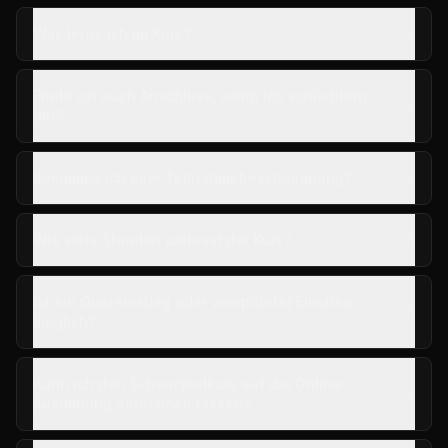
Was lerne ich im Kurs?
Finde ich auch Anschluss, wenn ich schüchtern
bin?
Bekomme ich eine Teilnahmebescheinigung?
Wie viele Stunden umfasst der Kurs?
Ist ein Quereinstieg oder verspäteter Einstieg
möglich?
Kann ich den Schauspielkurs auf die Online-
Ausbildung anrechnen lassen?