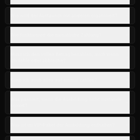
Wie wird der Austausch mit anderen organisiert?
Wie funktioniert die monatliche Zahlung?
Muss ich den vollen Betrag bezahlen, auch wenn
ich fehle oder abbreche?
Kann ich auch alles auf einmal zahlen?
Was passiert, wenn die Ausbildung nicht zustande
kommt?
Was ist im VIP-Paket der Ausbildung enthalten?