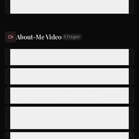
Wie funktioniert die Bezahlung?
About-Me Video
5
Fragen
Was genau ist das About-Me Video-Coaching?
Wie läuft das Coaching ab?
Muss ich Erfahrung vor der Kamera haben?
Kann ich das Video für Bewerbungen oder Social
Media nutzen?