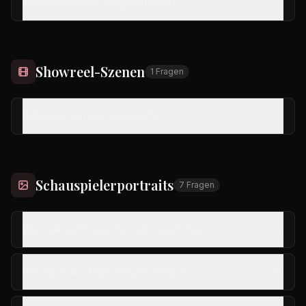
Wie funktioniert die Bezahlung?
Showreel-Szenen
1
Fragen
Bekomme ich ein Showreel?
Schauspielerportraits
7
Fragen
Was genau ist das Portrait-Coaching?
Wie läuft das Portrait-Coaching ab?