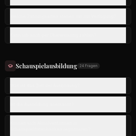
Welche Zahlungsarten stehen mir zur Verfügung?
Kann ich auch per Überweisung zahlen?
Schauspielausbildung
24
Fragen
Was ist das Ziel der Ausbildung?
Ist die Ausbildung anerkannt?
Können sich Absolvent/innen in
Schauspieldatenbanken registrieren?