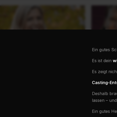
Ein gutes Sc
Es ist dein
w
Es zeigt nic
Casting-Ent
Deshalb brau
lassen – und 
Ein gutes H