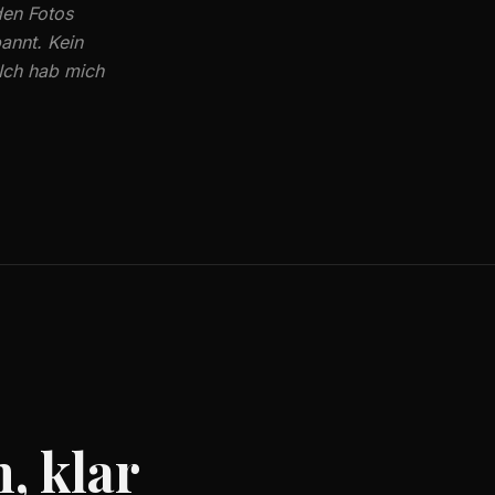
den Fotos
annt. Kein
 Ich hab mich
, klar