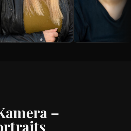
 Kamera –
rtraits