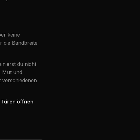
ber keine
r die Bandbreite
nierst du nicht
e, Mut und
t verschiedenen
d Türen öffnen