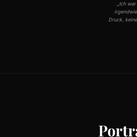
„Ich war
irgendwie
Druck, keine
Portr