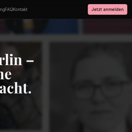
ung
FAQ
Kontakt
Jetzt anmelden
rlin –
ne
acht.