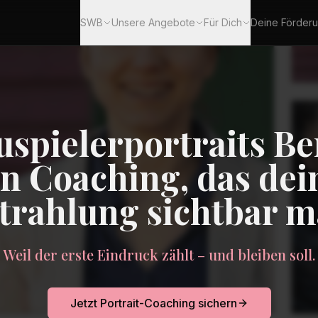
SWB
Unsere Angebote
Für Dich
Deine Förder
spielerportraits Be
in Coaching, das dei
trahlung sichtbar m
Weil der erste Eindruck zählt – und bleiben soll.
Jetzt Portrait-Coaching sichern