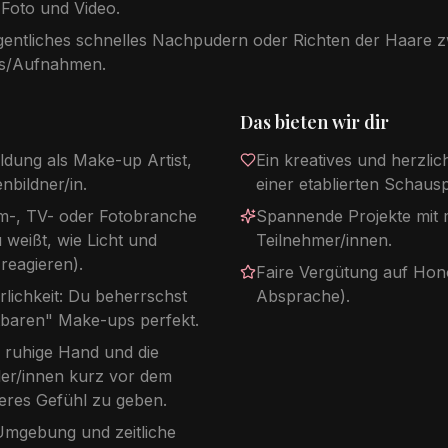
 Foto und Video.
gentliches schnelles Nachpudern oder Richten der Haare 
s/Aufnahmen.
Das bieten wir dir
ildung als Make-up Artist,
Ein kreatives und herzlic
nbildner/in.
einer etablierten Schausp
lm-, TV- oder Fotobranche
Spannende Projekte mit m
u weißt, wie Licht und
Teilnehmer/innen.
eagieren).
Faire Vergütung auf Hon
rlichkeit: Du beherrschst
Absprache).
htbaren" Make-ups perfekt.
e ruhige Hand und die
ller/innen kurz vor dem
cheres Gefühl zu geben.
/Umgebung und zeitliche