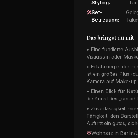
Styling:
für
Set-
Gele
Betreuung:
Take
Das bringst du mit
• Eine fundierte Ausb
Visagist/in oder Maske
• Erfahrung in der Fi
ist ein großes Plus (d
Kamera auf Make-up r
• Einen Blick für Natü
die Kunst des „unsic
• Zuverlässigkeit, ein
Fähigkeit, den Darste
Auftritt ein gutes, si
Wohnsitz in Berlin