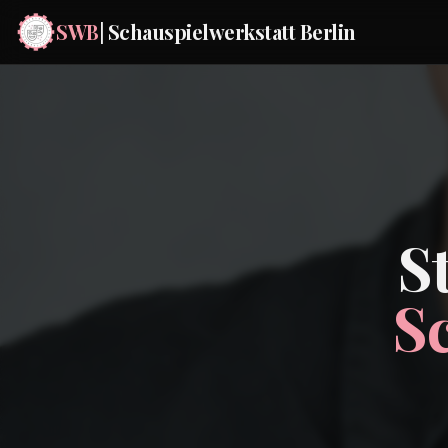
SWB
| Schauspielwerkstatt Berlin
S
S