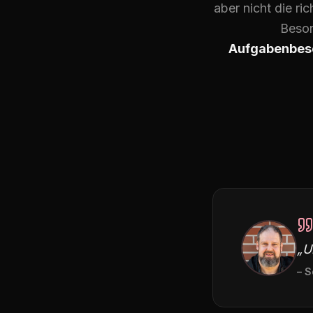
aber nicht die ric
Beson
Aufgabenbesc
„U
– 