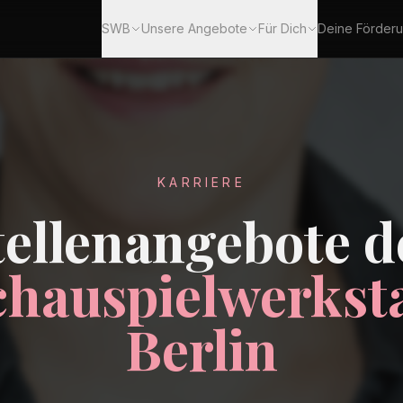
SWB
Unsere Angebote
Für Dich
Deine Förder
KARRIERE
tellenangebote d
chauspielwerksta
Berlin