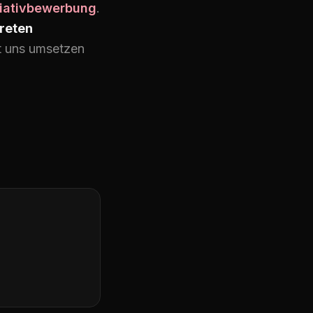
tiativbewerbung
.
reten
it uns umsetzen