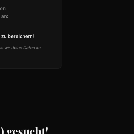
hen
an:
 zu bereichern!
ss wir deine Daten im
) gesucht!