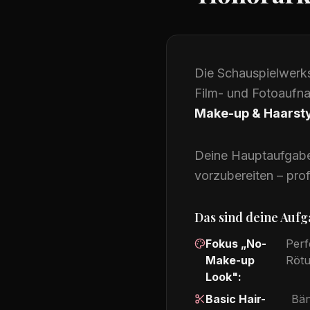
Die Schauspielwerkst
Film- und Fotoaufn
Make-up & Haarsty
Deine Hauptaufgabe 
vorzubereiten – prof
Das sind deine Auf
Fokus „No-
Perf
Make-up
Rötu
Look":
Basic Hair-
Bän